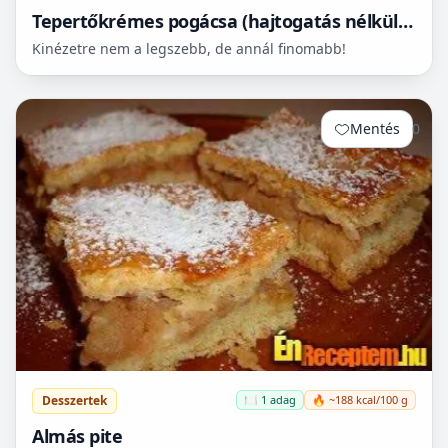
Tepertőkrémes pogácsa (hajtogatás nélkül is
leveles)
Kinézetre nem a legszebb, de annál finomabb!
Mentés
0
Desszertek
🍽️ 1 adag
🔥 ~188 kcal/100 g
Almás pite