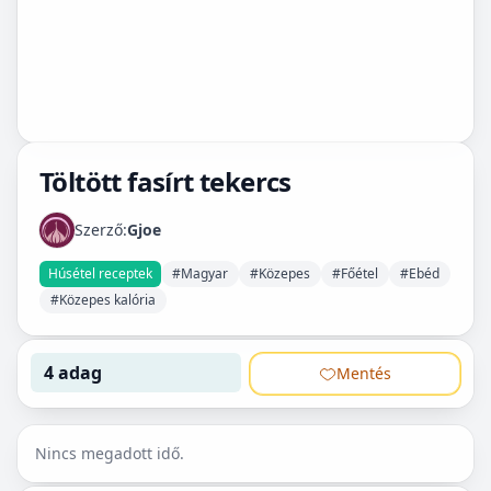
Töltött fasírt tekercs
Szerző:
Gjoe
Húsétel receptek
#Magyar
#Közepes
#Főétel
#Ebéd
#Közepes kalória
4 adag
Mentés
Nincs megadott idő.