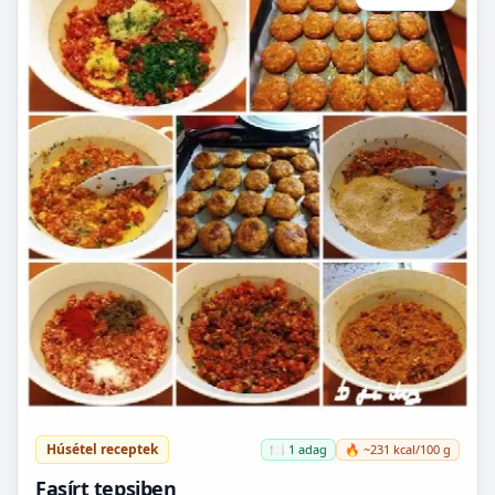
Húsétel receptek
🍽️ 1 adag
🔥 ~231 kcal/100 g
Fasírt tepsiben