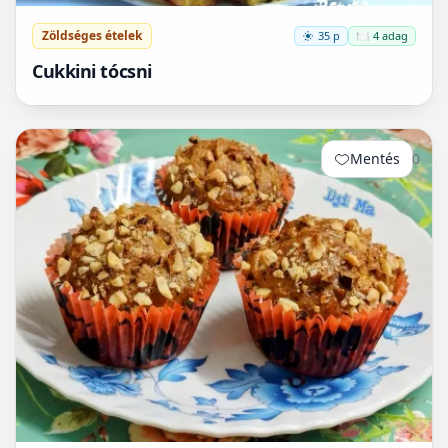
Zöldséges ételek
35 p
🍽️ 4 adag
Cukkini tócsni
Mentés
0