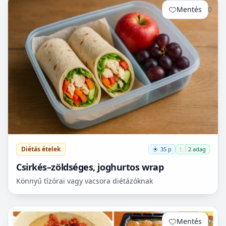
Mentés
0
Diétás ételek
35 p
🍽️ 2 adag
Csirkés–zöldséges, joghurtos wrap
Könnyű tízórai vagy vacsora diétázóknak
Mentés
0