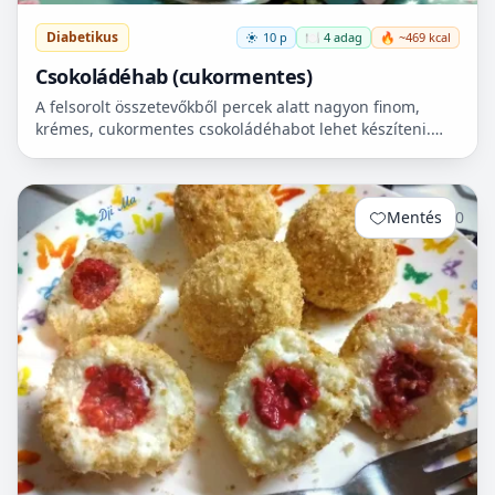
Diabetikus
10 p
🍽️ 4 adag
🔥 ~469 kcal
Csokoládéhab (cukormentes)
A felsorolt összetevőkből percek alatt nagyon finom,
krémes, cukormentes csokoládéhabot lehet készíteni.
Nem igényel főzést, és kiválóan alkalmas
pohárdesszertn...
Mentés
0