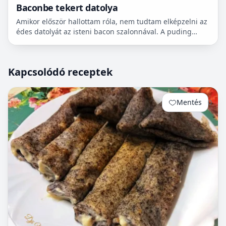
Baconbe tekert datolya
Amikor először hallottam róla, nem tudtam elképzelni az
édes datolyát az isteni bacon szalonnával. A puding
próbája az evés, mielőtt véleményt alkotok meg kell...
Kapcsolódó receptek
Mentés
0