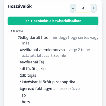
Hozzávalók
−
+
Hozzáadás a bevásárlólistához
A fasírtba
dkg darált hús
– mindegy hogy sertés vagy
70
más.
evőkanál zsemlemorzsa
– vagy 2 tejbe
4
áztatott kifacsart zsemle
evőkanál Tej
6
dl főzőtejszín
1
db tojás
2
kávéskanál őrölt pirospaprika
1
gerezd fokhagyma
– összezúzva
3
só
bors