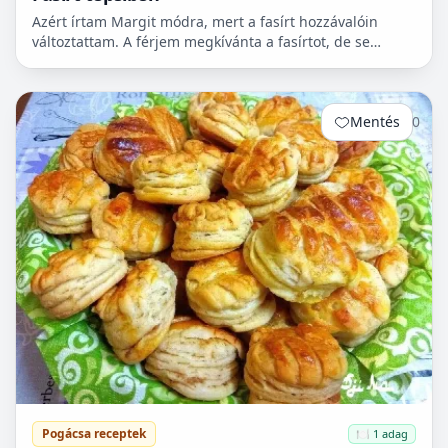
Azért írtam Margit módra, mert a fasírt hozzávalóin
változtattam. A férjem megkívánta a fasírtot, de se
kenyér, se zsemle nem volt itthon. Majd reggel lesz
véve...
Mentés
0
Pogácsa receptek
🍽️ 1 adag