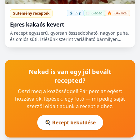
Sütemény receptek
55 p
🍽️ 6 adag
🔥 ~342 kcal
Epres kakaós kevert
A recept egyszerű, gyorsan összedobható, nagyon puha,
és omlós süti. Ízlésünk szerint variálható bármilyen
gyümölccsel, dióval, mazsolával, sőt csokidarabokkal...
Neked is van egy jól bevált
recepted?
Oszd meg a közösséggel! Pár perc az egész:
hozzávalók, lépések, egy fotó — mi pedig saját
szerzői oldalt adunk a receptjeidhez.
🍳 Recept beküldése