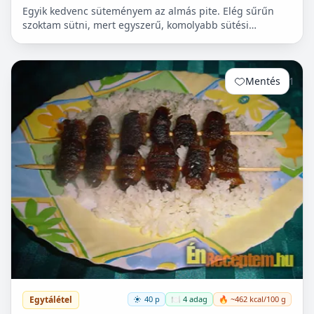
Egyik kedvenc süteményem az almás pite. Elég sűrűn
szoktam sütni, mert egyszerű, komolyabb sütési
ismeretet nem igényel, ráadásul, amíg a tészta pihen,
egy leve...
Mentés
1
Egytálétel
40 p
🍽️ 4 adag
🔥 ~462 kcal/100 g