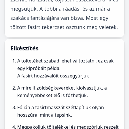
megsütjük. A többi a ráadás, és az már a
szakács fantáziájára van bízva. Most egy
töltött fasírt tekercset osztunk meg veletek.
Elkészítés
A töltetéket szabad lehet változtatni, ez csak
egy kipróbált példa.
A fasírt hozzávalóit összegyúrjuk
A mirelit zöldségkeveréket kiolvasztjuk, a
keményebbeket elő is főzhetjük.
Fólián a fasírtmasszát szétlapítjuk olyan
hosszúra, mint a tepsink.
Megpakoljuk töltelékkel és megszórjuk reszelt