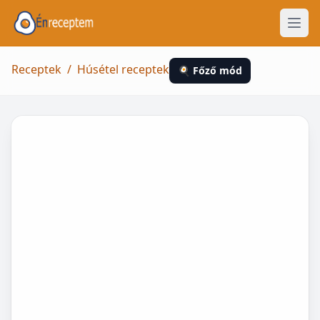
Receptek
/
Húsétel receptek
🍳 Főző mód