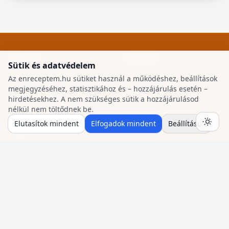
RÓLUNK
SEGÍTSÉG
Sütik és adatvédelem
Énreceptem Legfinomabb
GYIK
Az enreceptem.hu sütiket használ a működéshez, beállítások
receptek – közösségi
megjegyzéséhez, statisztikához és – hozzájárulás esetén –
Kapcsolat
receptmegosztó, meleg és
hirdetésekhez. A nem szükséges sütik a hozzájárulásod
Szerzőknek
modern köntösben.
nélkül nem töltődnek be.
Főoldal
•
Receptek
•
Elutasítok mindent
Elfogadok mindent
Beállítások
Magazin
JOGI
KÖZÖSSÉG
Felhasználási feltételek
Facebook oldal
Adatkezelés
Facebook csoport
Sütikezelés
Süti beállítások