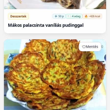
Desszertek
50 p
🍽️ 4 adag
🔥 ~426 kcal
Mákos palacsinta vaníliás pudinggal
Mentés
0