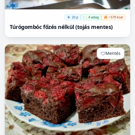
20 p
🍽️ 4 adag
🔥 ~579 kcal
Túrógombóc főzés nélkül (tojás mentes)
Mentés
0