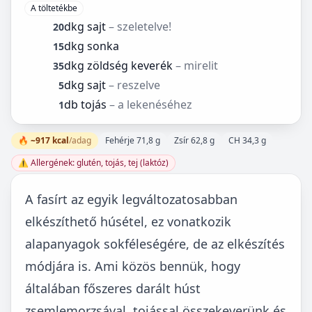
A töltetékbe
dkg sajt
– szeletelve!
20
dkg sonka
15
dkg zöldség keverék
– mirelit
35
dkg sajt
– reszelve
5
db tojás
– a lekenéséhez
1
🔥 ~917 kcal
/adag
Fehérje 71,8 g
Zsír 62,8 g
CH 34,3 g
⚠️ Allergének: glutén, tojás, tej (laktóz)
A fasírt az egyik legváltozatosabban
elkészíthető húsétel, ez vonatkozik
alapanyagok sokféleségére, de az elkészítés
módjára is. Ami közös bennük, hogy
általában főszeres darált húst
zsemlemorzsával, tojással összekeverünk és