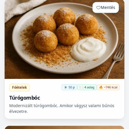
Mentés
0
Főételek
50 p
🍽️ 4 adag
🔥 ~746 kcal
Túrógombóc
Modernizált túrógombóc. Amikor vágysz valami bűnös
élvezetre.