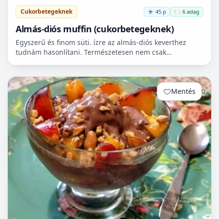
Cukorbetegeknek
45 p
🍽️ 6 adag
Almás-diós muffin (cukorbetegeknek)
Egyszerű és finom süti. ízre az almás-diós keverthez
tudnám hasonlítani. Természetesen nem csak
cukorbetegek fogyaszthassák! 🧁
Mentés
0